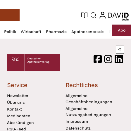
login
login
Aktuelle Ausgabe
Suche
Deutsche Apotheker Zeitung
Profil
Daz
Abo
Politik
Wirtschaft
Pharmazie
Apothekenpraxis
Recht
Sp
öffnen
Pur
Abo
öffnen
Nach
Deutscher Apotheker Verlag Logo
Facebook
Instagram
LinkedI
Service
Rechtliches
Newsletter
Allgemeine
Geschäftsbedingungen
Über uns
Allgemeine
Kontakt
Nutzungsbedingungen
Mediadaten
Impressum
Abo kündigen
Datenschutz
RSS-Feed