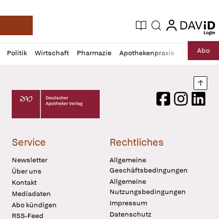
login
login
Aktuelle Ausgabe
Suche
Deutsche Apotheker Zeitung
Profil
Daz
Abo
Politik
Wirtschaft
Pharmazie
Apothekenpraxis
Recht
Sp
öffnen
Pur
Abo
öffnen
Nach
Deutscher Apotheker Verlag Logo
Facebook
Instagram
LinkedI
Service
Rechtliches
Newsletter
Allgemeine
Geschäftsbedingungen
Über uns
Allgemeine
Kontakt
Nutzungsbedingungen
Mediadaten
Impressum
Abo kündigen
Datenschutz
RSS-Feed