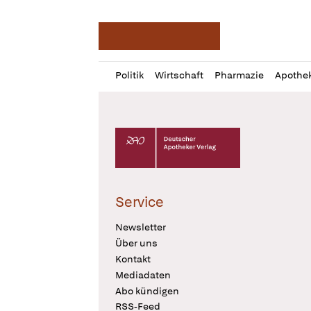
Deutsche Apotheker Ze
Profil
Daz
Politik
Wirtschaft
Pharmazie
Apothe
öffnen
Pur
Abo
öffnen
Deutscher Apotheker Verlag Logo
Service
Newsletter
Über uns
Kontakt
Mediadaten
Abo kündigen
RSS-Feed