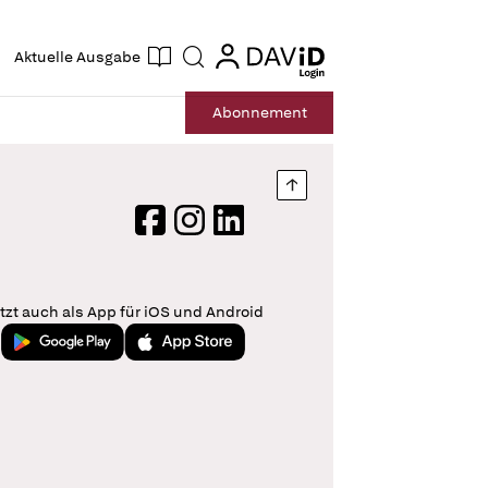
ogin
login
Aktuelle Ausgabe
Suche
Abo
nnement
Nach oben springen
Facebook
Instagram
LinkedIn
tzt auch als App für iOS und Android
Jetzt bei Google Play
Laden im App Store