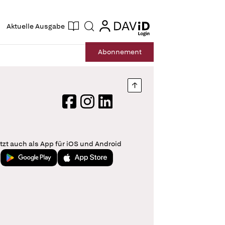
ogin
login
Aktuelle Ausgabe
Suche
Abo
nnement
Nach oben springen
Facebook
Instagram
LinkedIn
tzt auch als App für iOS und Android
Jetzt bei Google Play
Laden im App Store