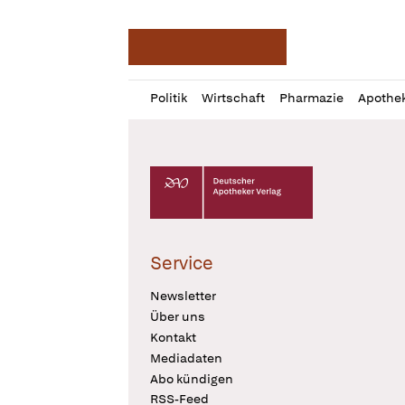
Deutsche Apotheker Ze
Profil
Daz
Politik
Wirtschaft
Pharmazie
Apothe
öffnen
Pur
Abo
öffnen
Deutscher Apotheker Verlag Logo
Service
Newsletter
Über uns
Kontakt
Mediadaten
Abo kündigen
RSS-Feed