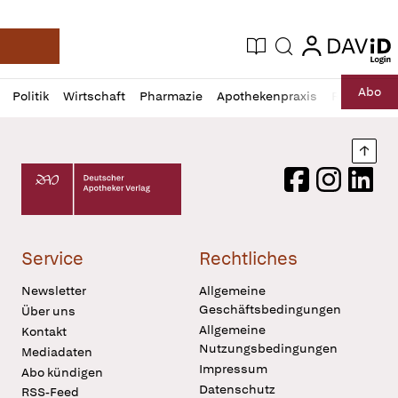
login
login
Aktuelle Ausgabe
Suche
Deutsche Apotheker Zeitung
Profil
Daz
Abo
Politik
Wirtschaft
Pharmazie
Apothekenpraxis
Recht
Sp
öffnen
Pur
Abo
öffnen
Nach
Deutscher Apotheker Verlag Logo
Facebook
Instagram
LinkedI
Service
Rechtliches
Newsletter
Allgemeine
Geschäftsbedingungen
Über uns
Allgemeine
Kontakt
Nutzungsbedingungen
Mediadaten
Impressum
Abo kündigen
Datenschutz
RSS-Feed