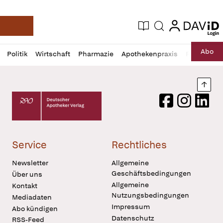
login
login
Aktuelle Ausgabe
Suche
Deutsche Apotheker Zeitung
Profil
Daz
Abo
Politik
Wirtschaft
Pharmazie
Apothekenpraxis
Recht
Sp
öffnen
Pur
Abo
öffnen
Nach
Deutscher Apotheker Verlag Logo
Facebook
Instagram
LinkedI
Service
Rechtliches
Newsletter
Allgemeine
Geschäftsbedingungen
Über uns
Allgemeine
Kontakt
Nutzungsbedingungen
Mediadaten
Impressum
Abo kündigen
Datenschutz
RSS-Feed