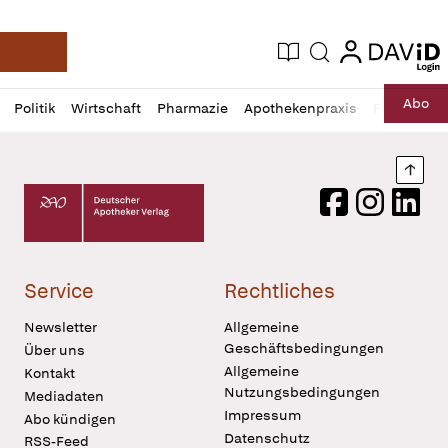
login
login
Aktuelle Ausgabe
Suche
Deutsche Apotheker Zeitung
Profil
Daz
Abo
Politik
Wirtschaft
Pharmazie
Apothekenpraxis
Recht
Sp
öffnen
Pur
Abo
öffnen
Nach
Deutscher Apotheker Verlag Logo
Facebook
Instagram
LinkedI
Service
Rechtliches
Newsletter
Allgemeine
Geschäftsbedingungen
Über uns
Allgemeine
Kontakt
Nutzungsbedingungen
Mediadaten
Impressum
Abo kündigen
Datenschutz
RSS-Feed