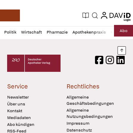
login
login
Aktuelle Ausgabe
Suche
Deutsche Apotheker Zeitung
Profil
Daz
Abo
Politik
Wirtschaft
Pharmazie
Apothekenpraxis
Recht
Sp
öffnen
Pur
Abo
öffnen
Nach
Deutscher Apotheker Verlag Logo
Facebook
Instagram
LinkedI
Service
Rechtliches
Newsletter
Allgemeine
Geschäftsbedingungen
Über uns
Allgemeine
Kontakt
Nutzungsbedingungen
Mediadaten
Impressum
Abo kündigen
Datenschutz
RSS-Feed