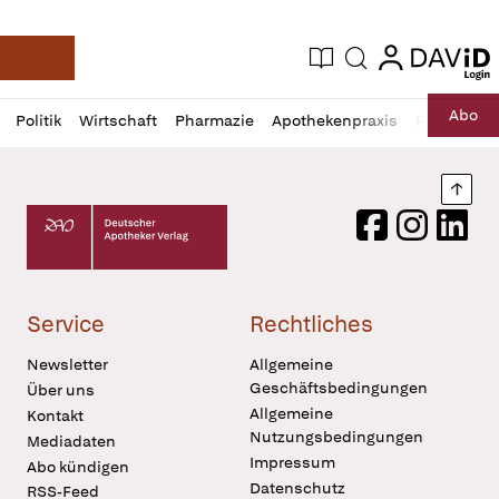
login
login
Aktuelle Ausgabe
Suche
Deutsche Apotheker Zeitung
Profil
Daz
Abo
Politik
Wirtschaft
Pharmazie
Apothekenpraxis
Recht
Sp
öffnen
Pur
Abo
öffnen
Nach
Deutscher Apotheker Verlag Logo
Facebook
Instagram
LinkedI
Service
Rechtliches
Newsletter
Allgemeine
Geschäftsbedingungen
Über uns
Allgemeine
Kontakt
Nutzungsbedingungen
Mediadaten
Impressum
Abo kündigen
Datenschutz
RSS-Feed