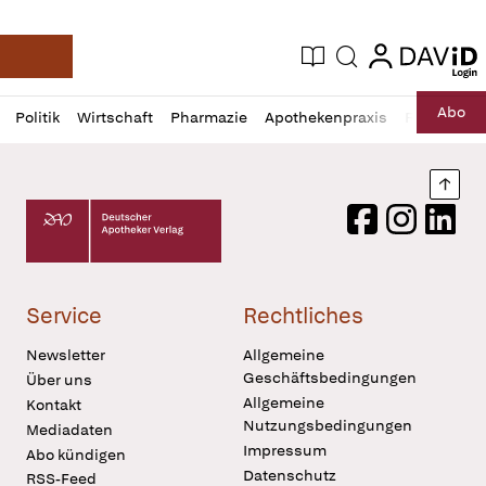
login
login
Aktuelle Ausgabe
Suche
Deutsche Apotheker Zeitung
Profil
Daz
Abo
Politik
Wirtschaft
Pharmazie
Apothekenpraxis
Recht
Sp
öffnen
Pur
Abo
öffnen
Nach
Deutscher Apotheker Verlag Logo
Facebook
Instagram
LinkedI
Service
Rechtliches
Newsletter
Allgemeine
Geschäftsbedingungen
Über uns
Allgemeine
Kontakt
Nutzungsbedingungen
Mediadaten
Impressum
Abo kündigen
Datenschutz
RSS-Feed