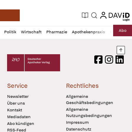
login
login
Aktuelle Ausgabe
Suche
Deutsche Apotheker Zeitung
Profil
Daz
Abo
Politik
Wirtschaft
Pharmazie
Apothekenpraxis
Recht
Sp
öffnen
Pur
Abo
öffnen
Nach
Deutscher Apotheker Verlag Logo
Facebook
Instagram
LinkedI
Service
Rechtliches
Newsletter
Allgemeine
Geschäftsbedingungen
Über uns
Allgemeine
Kontakt
Nutzungsbedingungen
Mediadaten
Impressum
Abo kündigen
Datenschutz
RSS-Feed