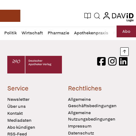
login
login
Aktuelle Ausgabe
Suche
Deutsche Apotheker Zeitung
Profil
Daz
Abo
Politik
Wirtschaft
Pharmazie
Apothekenpraxis
Recht
Sp
öffnen
Pur
Abo
öffnen
Nach
Deutscher Apotheker Verlag Logo
Facebook
Instagram
LinkedI
Service
Rechtliches
Newsletter
Allgemeine
Geschäftsbedingungen
Über uns
Allgemeine
Kontakt
Nutzungsbedingungen
Mediadaten
Impressum
Abo kündigen
Datenschutz
RSS-Feed