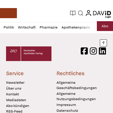
login
login
Aktuelle Ausgabe
Suche
Deutsche Apotheker Zeitung
Profil
Daz
Abo
Politik
Wirtschaft
Pharmazie
Apothekenpraxis
Recht
Sp
öffnen
Pur
Abo
öffnen
Nach
Deutscher Apotheker Verlag Logo
Facebook
Instagram
LinkedI
Service
Rechtliches
Newsletter
Allgemeine
Geschäftsbedingungen
Über uns
Allgemeine
Kontakt
Nutzungsbedingungen
Mediadaten
Impressum
Abo kündigen
Datenschutz
RSS-Feed