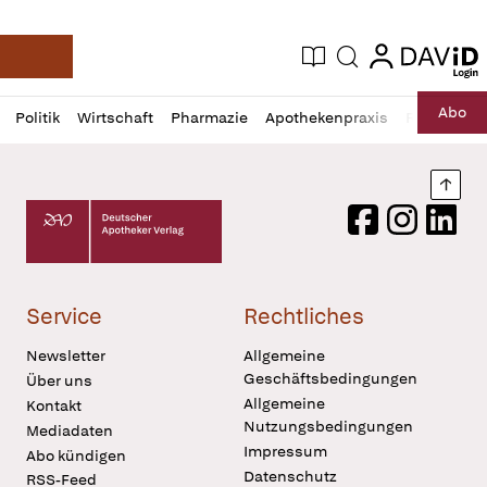
login
login
Aktuelle Ausgabe
Suche
Deutsche Apotheker Zeitung
Profil
Daz
Abo
Politik
Wirtschaft
Pharmazie
Apothekenpraxis
Recht
Sp
öffnen
Pur
Abo
öffnen
Nach
Deutscher Apotheker Verlag Logo
Facebook
Instagram
LinkedI
Service
Rechtliches
Newsletter
Allgemeine
Geschäftsbedingungen
Über uns
Allgemeine
Kontakt
Nutzungsbedingungen
Mediadaten
Impressum
Abo kündigen
Datenschutz
RSS-Feed