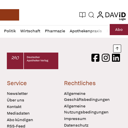
login
login
Aktuelle Ausgabe
Suche
Deutsche Apotheker Zeitung
Profil
Daz
Abo
Politik
Wirtschaft
Pharmazie
Apothekenpraxis
Recht
Sp
öffnen
Pur
Abo
öffnen
Nach
Deutscher Apotheker Verlag Logo
Facebook
Instagram
LinkedI
Service
Rechtliches
Newsletter
Allgemeine
Geschäftsbedingungen
Über uns
Allgemeine
Kontakt
Nutzungsbedingungen
Mediadaten
Impressum
Abo kündigen
Datenschutz
RSS-Feed