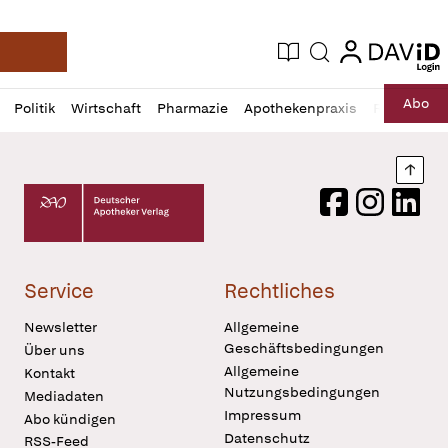
login
login
Aktuelle Ausgabe
Suche
Deutsche Apotheker Zeitung
Profil
Daz
Abo
Politik
Wirtschaft
Pharmazie
Apothekenpraxis
Recht
Sp
öffnen
Pur
Abo
öffnen
Nach
Deutscher Apotheker Verlag Logo
Facebook
Instagram
LinkedI
Service
Rechtliches
Newsletter
Allgemeine
Geschäftsbedingungen
Über uns
Allgemeine
Kontakt
Nutzungsbedingungen
Mediadaten
Impressum
Abo kündigen
Datenschutz
RSS-Feed