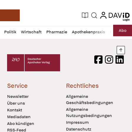
login
login
Aktuelle Ausgabe
Suche
Deutsche Apotheker Zeitung
Profil
Daz
Abo
Politik
Wirtschaft
Pharmazie
Apothekenpraxis
Recht
Sp
öffnen
Pur
Abo
öffnen
Nach
Deutscher Apotheker Verlag Logo
Facebook
Instagram
LinkedI
Service
Rechtliches
Newsletter
Allgemeine
Geschäftsbedingungen
Über uns
Allgemeine
Kontakt
Nutzungsbedingungen
Mediadaten
Impressum
Abo kündigen
Datenschutz
RSS-Feed