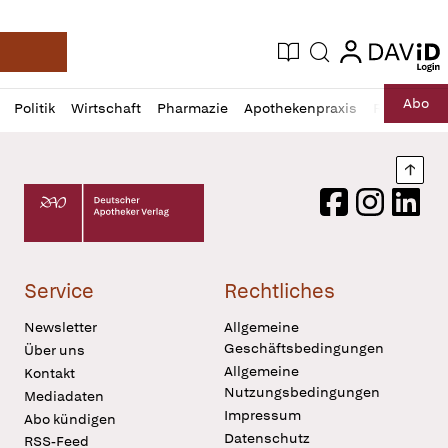
login
login
Aktuelle Ausgabe
Suche
Deutsche Apotheker Zeitung
Profil
Daz
Abo
Politik
Wirtschaft
Pharmazie
Apothekenpraxis
Recht
Sp
öffnen
Pur
Abo
öffnen
Nach
Deutscher Apotheker Verlag Logo
Facebook
Instagram
LinkedI
Service
Rechtliches
Newsletter
Allgemeine
Geschäftsbedingungen
Über uns
Allgemeine
Kontakt
Nutzungsbedingungen
Mediadaten
Impressum
Abo kündigen
Datenschutz
RSS-Feed