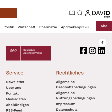
login
login
Aktuelle Ausgabe
Suche
Deutsche Apotheker Zeitung
Profil
Daz
Abo
Politik
Wirtschaft
Pharmazie
Apothekenpraxis
Recht
Sp
öffnen
Pur
Abo
öffnen
Nach
Deutscher Apotheker Verlag Logo
Facebook
Instagram
LinkedI
Service
Rechtliches
Newsletter
Allgemeine
Geschäftsbedingungen
Über uns
Allgemeine
Kontakt
Nutzungsbedingungen
Mediadaten
Impressum
Abo kündigen
Datenschutz
RSS-Feed