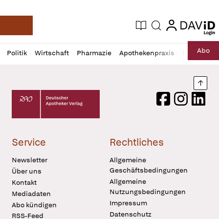
login
login
Aktuelle Ausgabe
Suche
Deutsche Apotheker Zeitung
Profil
Daz
Abo
Politik
Wirtschaft
Pharmazie
Apothekenpraxis
Recht
Sp
öffnen
Pur
Abo
öffnen
Nach
Deutscher Apotheker Verlag Logo
Facebook
Instagram
LinkedI
Service
Rechtliches
Newsletter
Allgemeine
Geschäftsbedingungen
Über uns
Allgemeine
Kontakt
Nutzungsbedingungen
Mediadaten
Impressum
Abo kündigen
Datenschutz
RSS-Feed