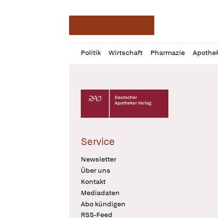
Deutsche Apotheker Ze
Profil
Daz
Politik
Wirtschaft
Pharmazie
Apothe
öffnen
Pur
Abo
öffnen
Deutscher Apotheker Verlag Logo
Service
Newsletter
Über uns
Kontakt
Mediadaten
Abo kündigen
RSS-Feed