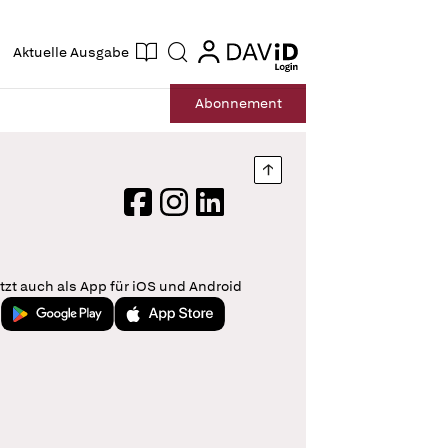
ogin
login
Aktuelle Ausgabe
Suche
Abo
nnement
Nach oben springen
Facebook
Instagram
LinkedIn
tzt auch als App für iOS und Android
Jetzt bei Google Play
Laden im App Store