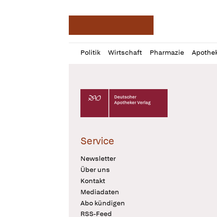
Deutsche Apotheker Ze
Profil
Daz
Politik
Wirtschaft
Pharmazie
Apothe
öffnen
Pur
Abo
öffnen
Deutscher Apotheker Verlag Logo
Service
Newsletter
Über uns
Kontakt
Mediadaten
Abo kündigen
RSS-Feed