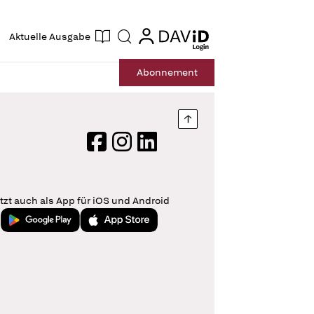
ogin
login
Aktuelle Ausgabe
Suche
Abo
nnement
Nach oben springen
Facebook
Instagram
LinkedIn
tzt auch als App für iOS und Android
Jetzt bei Google Play
Laden im App Store