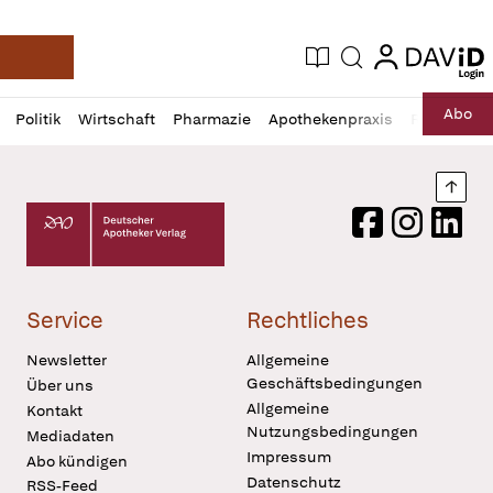
login
login
Aktuelle Ausgabe
Suche
Deutsche Apotheker Zeitung
Profil
Daz
Abo
Politik
Wirtschaft
Pharmazie
Apothekenpraxis
Recht
Sp
öffnen
Pur
Abo
öffnen
Nach
Deutscher Apotheker Verlag Logo
Facebook
Instagram
LinkedI
Service
Rechtliches
Newsletter
Allgemeine
Geschäftsbedingungen
Über uns
Allgemeine
Kontakt
Nutzungsbedingungen
Mediadaten
Impressum
Abo kündigen
Datenschutz
RSS-Feed