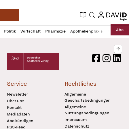
login
login
Aktuelle Ausgabe
Suche
Deutsche Apotheker Zeitung
Profil
Daz
Abo
Politik
Wirtschaft
Pharmazie
Apothekenpraxis
Recht
Sp
öffnen
Pur
Abo
öffnen
Nach
Deutscher Apotheker Verlag Logo
Facebook
Instagram
LinkedI
Service
Rechtliches
Newsletter
Allgemeine
Geschäftsbedingungen
Über uns
Allgemeine
Kontakt
Nutzungsbedingungen
Mediadaten
Impressum
Abo kündigen
Datenschutz
RSS-Feed