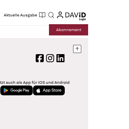
ogin
login
Aktuelle Ausgabe
Suche
Abo
nnement
Nach oben springen
Facebook
Instagram
LinkedIn
tzt auch als App für iOS und Android
Jetzt bei Google Play
Laden im App Store