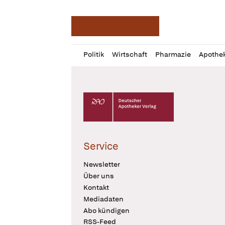
Deutsche Apotheker Ze
Profil
Daz
Politik
Wirtschaft
Pharmazie
Apothe
öffnen
Pur
Abo
öffnen
Deutscher Apotheker Verlag Logo
Service
Newsletter
Über uns
Kontakt
Mediadaten
Abo kündigen
RSS-Feed