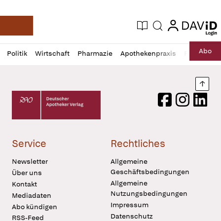
login
login
Aktuelle Ausgabe
Suche
Deutsche Apotheker Zeitung
Profil
Daz
Abo
Politik
Wirtschaft
Pharmazie
Apothekenpraxis
Recht
Sp
öffnen
Pur
Abo
öffnen
Nach
Deutscher Apotheker Verlag Logo
Facebook
Instagram
LinkedI
Service
Rechtliches
Newsletter
Allgemeine
Geschäftsbedingungen
Über uns
Allgemeine
Kontakt
Nutzungsbedingungen
Mediadaten
Impressum
Abo kündigen
Datenschutz
RSS-Feed