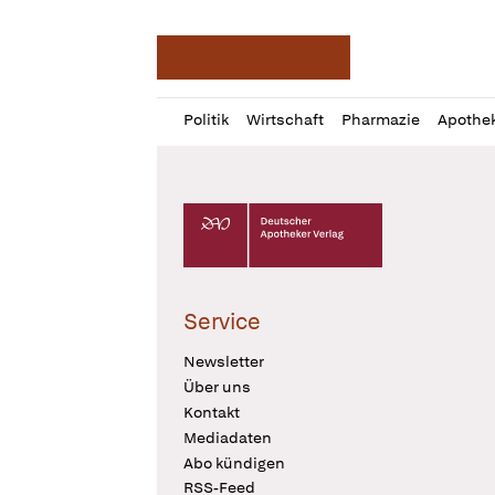
Deutsche Apotheker Ze
Profil
Daz
Politik
Wirtschaft
Pharmazie
Apothe
öffnen
Pur
Abo
öffnen
Deutscher Apotheker Verlag Logo
Service
Newsletter
Über uns
Kontakt
Mediadaten
Abo kündigen
RSS-Feed