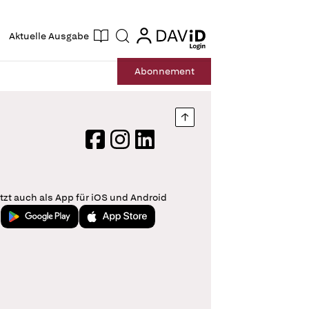
ogin
login
Aktuelle Ausgabe
Suche
Abo
nnement
Nach oben springen
Facebook
Instagram
LinkedIn
tzt auch als App für iOS und Android
Jetzt bei Google Play
Laden im App Store