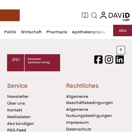
login
login
Aktuelle Ausgabe
Suche
Deutsche Apotheker Zeitung
Profil
Daz
Abo
Politik
Wirtschaft
Pharmazie
Apothekenpraxis
Recht
Sp
öffnen
Pur
Abo
öffnen
Nach
Deutscher Apotheker Verlag Logo
Facebook
Instagram
LinkedI
Service
Rechtliches
Newsletter
Allgemeine
Geschäftsbedingungen
Über uns
Allgemeine
Kontakt
Nutzungsbedingungen
Mediadaten
Impressum
Abo kündigen
Datenschutz
RSS-Feed