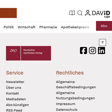
login
login
Aktuelle Ausgabe
Suche
Deutsche Apotheker Zeitung
Profil
Daz
Abo
Politik
Wirtschaft
Pharmazie
Apothekenpraxis
Recht
Sp
öffnen
Pur
Abo
öffnen
Nach
Deutscher Apotheker Verlag Logo
Facebook
Instagram
LinkedI
Service
Rechtliches
Newsletter
Allgemeine
Geschäftsbedingungen
Über uns
Allgemeine
Kontakt
Nutzungsbedingungen
Mediadaten
Impressum
Abo kündigen
Datenschutz
RSS-Feed