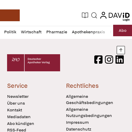
login
login
Aktuelle Ausgabe
Suche
Deutsche Apotheker Zeitung
Profil
Daz
Abo
Politik
Wirtschaft
Pharmazie
Apothekenpraxis
Recht
Sp
öffnen
Pur
Abo
öffnen
Nach
Deutscher Apotheker Verlag Logo
Facebook
Instagram
LinkedI
Service
Rechtliches
Newsletter
Allgemeine
Geschäftsbedingungen
Über uns
Allgemeine
Kontakt
Nutzungsbedingungen
Mediadaten
Impressum
Abo kündigen
Datenschutz
RSS-Feed