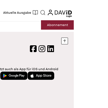
ogin
login
Aktuelle Ausgabe
Suche
Abo
nnement
Nach oben springen
Facebook
Instagram
LinkedIn
tzt auch als App für iOS und Android
Jetzt bei Google Play
Laden im App Store