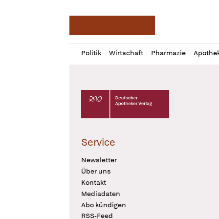
Deutsche Apotheker Ze
Profil
Daz
Politik
Wirtschaft
Pharmazie
Apothe
öffnen
Pur
Abo
öffnen
Deutscher Apotheker Verlag Logo
Service
Newsletter
Über uns
Kontakt
Mediadaten
Abo kündigen
RSS-Feed