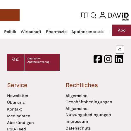
login
login
Aktuelle Ausgabe
Suche
Deutsche Apotheker Zeitung
Profil
Daz
Abo
Politik
Wirtschaft
Pharmazie
Apothekenpraxis
Recht
Sp
öffnen
Pur
Abo
öffnen
Nach
Deutscher Apotheker Verlag Logo
Facebook
Instagram
LinkedI
Service
Rechtliches
Newsletter
Allgemeine
Geschäftsbedingungen
Über uns
Allgemeine
Kontakt
Nutzungsbedingungen
Mediadaten
Impressum
Abo kündigen
Datenschutz
RSS-Feed