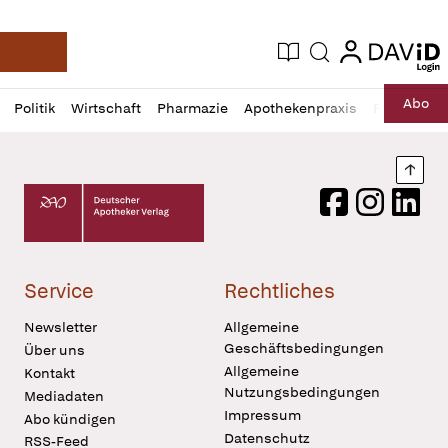
login
login
Aktuelle Ausgabe
Suche
Deutsche Apotheker Zeitung
Profil
Daz
Abo
Politik
Wirtschaft
Pharmazie
Apothekenpraxis
Recht
Sp
öffnen
Pur
Abo
öffnen
Nach
Deutscher Apotheker Verlag Logo
Facebook
Instagram
LinkedI
Service
Rechtliches
Newsletter
Allgemeine
Geschäftsbedingungen
Über uns
Allgemeine
Kontakt
Nutzungsbedingungen
Mediadaten
Impressum
Abo kündigen
Datenschutz
RSS-Feed