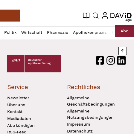
login
login
Aktuelle Ausgabe
Suche
Deutsche Apotheker Zeitung
Profil
Daz
Abo
Politik
Wirtschaft
Pharmazie
Apothekenpraxis
Recht
Sp
öffnen
Pur
Abo
öffnen
Nach
Deutscher Apotheker Verlag Logo
Facebook
Instagram
LinkedI
Service
Rechtliches
Newsletter
Allgemeine
Geschäftsbedingungen
Über uns
Allgemeine
Kontakt
Nutzungsbedingungen
Mediadaten
Impressum
Abo kündigen
Datenschutz
RSS-Feed