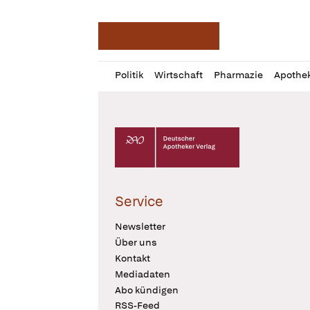
Deutsche Apotheker Ze
Profil
Daz
Politik
Wirtschaft
Pharmazie
Apothe
öffnen
Pur
Abo
öffnen
Deutscher Apotheker Verlag Logo
Service
Newsletter
Über uns
Kontakt
Mediadaten
Abo kündigen
RSS-Feed