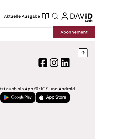
ogin
login
Aktuelle Ausgabe
Suche
Abo
nnement
Nach oben springen
Facebook
Instagram
LinkedIn
tzt auch als App für iOS und Android
Jetzt bei Google Play
Laden im App Store