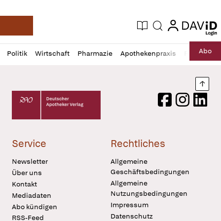
login
login
Aktuelle Ausgabe
Suche
Deutsche Apotheker Zeitung
Profil
Daz
Abo
Politik
Wirtschaft
Pharmazie
Apothekenpraxis
Recht
Sp
öffnen
Pur
Abo
öffnen
Nach
Deutscher Apotheker Verlag Logo
Facebook
Instagram
LinkedI
Service
Rechtliches
Newsletter
Allgemeine
Geschäftsbedingungen
Über uns
Allgemeine
Kontakt
Nutzungsbedingungen
Mediadaten
Impressum
Abo kündigen
Datenschutz
RSS-Feed