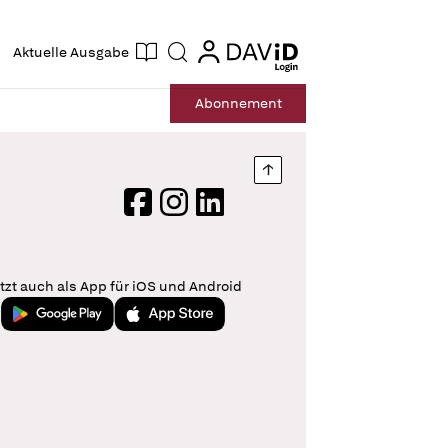
ogin
login
Aktuelle Ausgabe
Suche
Abo
nnement
Nach oben springen
Facebook
Instagram
LinkedIn
tzt auch als App für iOS und Android
Jetzt bei Google Play
Laden im App Store