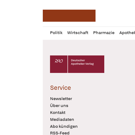
Deutsche Apotheker Ze
Profil
Daz
Politik
Wirtschaft
Pharmazie
Apothe
öffnen
Pur
Abo
öffnen
Deutscher Apotheker Verlag Logo
Service
Newsletter
Über uns
Kontakt
Mediadaten
Abo kündigen
RSS-Feed