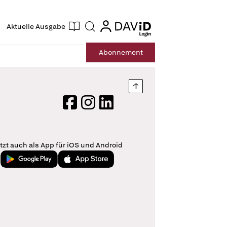
ogin
login
Aktuelle Ausgabe
Suche
Abo
nnement
Nach oben springen
Facebook
Instagram
LinkedIn
tzt auch als App für iOS und Android
Jetzt bei Google Play
Laden im App Store