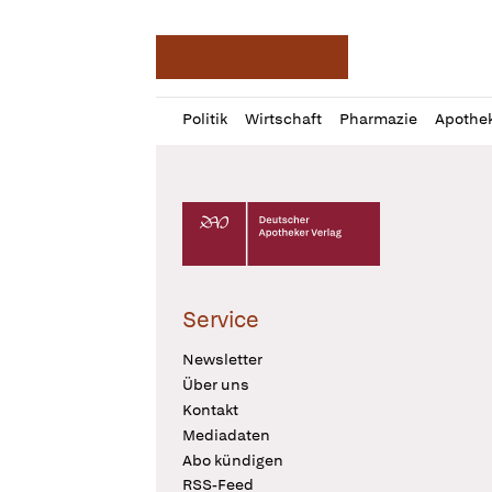
Deutsche Apotheker Ze
Profil
Daz
Politik
Wirtschaft
Pharmazie
Apothe
öffnen
Pur
Abo
öffnen
Deutscher Apotheker Verlag Logo
Service
Newsletter
Über uns
Kontakt
Mediadaten
Abo kündigen
RSS-Feed