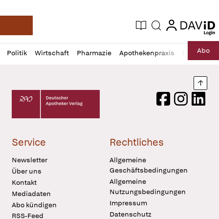
login
login
Aktuelle Ausgabe
Suche
Deutsche Apotheker Zeitung
Profil
Daz
Abo
Politik
Wirtschaft
Pharmazie
Apothekenpraxis
Recht
Sp
öffnen
Pur
Abo
öffnen
Nach
Deutscher Apotheker Verlag Logo
Facebook
Instagram
LinkedI
Service
Rechtliches
Newsletter
Allgemeine
Geschäftsbedingungen
Über uns
Allgemeine
Kontakt
Nutzungsbedingungen
Mediadaten
Impressum
Abo kündigen
Datenschutz
RSS-Feed