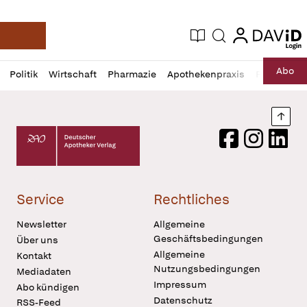
login
login
Aktuelle Ausgabe
Suche
Deutsche Apotheker Zeitung
Profil
Daz
Abo
Politik
Wirtschaft
Pharmazie
Apothekenpraxis
Recht
Sp
öffnen
Pur
Abo
öffnen
Nach
Deutscher Apotheker Verlag Logo
Facebook
Instagram
LinkedI
Service
Rechtliches
Newsletter
Allgemeine
Geschäftsbedingungen
Über uns
Allgemeine
Kontakt
Nutzungsbedingungen
Mediadaten
Impressum
Abo kündigen
Datenschutz
RSS-Feed