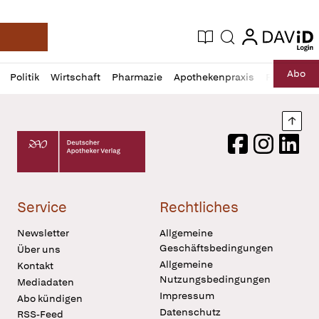
login
login
Aktuelle Ausgabe
Suche
Deutsche Apotheker Zeitung
Profil
Daz
Abo
Politik
Wirtschaft
Pharmazie
Apothekenpraxis
Recht
Sp
öffnen
Pur
Abo
öffnen
Nach
Deutscher Apotheker Verlag Logo
Facebook
Instagram
LinkedI
Service
Rechtliches
Newsletter
Allgemeine
Geschäftsbedingungen
Über uns
Allgemeine
Kontakt
Nutzungsbedingungen
Mediadaten
Impressum
Abo kündigen
Datenschutz
RSS-Feed