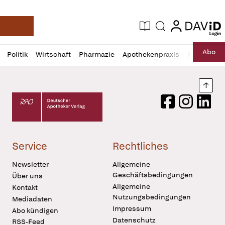
login
login
Aktuelle Ausgabe
Suche
Deutsche Apotheker Zeitung
Profil
Daz
Abo
Politik
Wirtschaft
Pharmazie
Apothekenpraxis
Recht
Sp
öffnen
Pur
Abo
öffnen
Nach
Deutscher Apotheker Verlag Logo
Facebook
Instagram
LinkedI
Service
Rechtliches
Newsletter
Allgemeine
Geschäftsbedingungen
Über uns
Allgemeine
Kontakt
Nutzungsbedingungen
Mediadaten
Impressum
Abo kündigen
Datenschutz
RSS-Feed