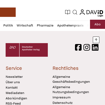
login
login
Aktuelle Ausgabe
Suche
Deutsche Apotheker Zeitung
Profil
Daz
Abo
Politik
Wirtschaft
Pharmazie
Apothekenpraxis
Recht
Sp
öffnen
Pur
Abo
öffnen
Nach
Deutscher Apotheker Verlag Logo
Facebook
Instagram
LinkedI
Service
Rechtliches
Newsletter
Allgemeine
Geschäftsbedingungen
Über uns
Allgemeine
Kontakt
Nutzungsbedingungen
Mediadaten
Impressum
Abo kündigen
Datenschutz
RSS-Feed