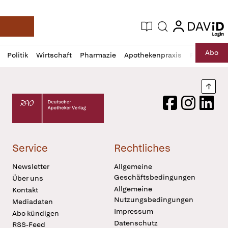
login
login
Aktuelle Ausgabe
Suche
Deutsche Apotheker Zeitung
Profil
Daz
Abo
Politik
Wirtschaft
Pharmazie
Apothekenpraxis
Recht
Sp
öffnen
Pur
Abo
öffnen
Nach
Deutscher Apotheker Verlag Logo
Facebook
Instagram
LinkedI
Service
Rechtliches
Newsletter
Allgemeine
Geschäftsbedingungen
Über uns
Allgemeine
Kontakt
Nutzungsbedingungen
Mediadaten
Impressum
Abo kündigen
Datenschutz
RSS-Feed