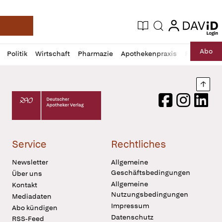
login
login
Aktuelle Ausgabe
Suche
Deutsche Apotheker Zeitung
Profil
Daz
Abo
Politik
Wirtschaft
Pharmazie
Apothekenpraxis
Recht
Sp
öffnen
Pur
Abo
öffnen
Nach
Deutscher Apotheker Verlag Logo
Facebook
Instagram
LinkedI
Service
Rechtliches
Newsletter
Allgemeine
Geschäftsbedingungen
Über uns
Allgemeine
Kontakt
Nutzungsbedingungen
Mediadaten
Impressum
Abo kündigen
Datenschutz
RSS-Feed