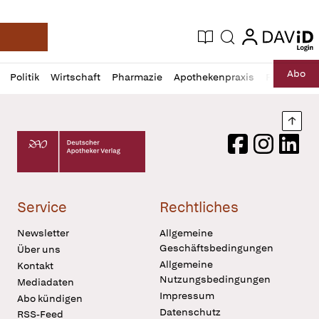
login
login
Aktuelle Ausgabe
Suche
Deutsche Apotheker Zeitung
Profil
Daz
Abo
Politik
Wirtschaft
Pharmazie
Apothekenpraxis
Recht
Sp
öffnen
Pur
Abo
öffnen
Nach
Deutscher Apotheker Verlag Logo
Facebook
Instagram
LinkedI
Service
Rechtliches
Newsletter
Allgemeine
Geschäftsbedingungen
Über uns
Allgemeine
Kontakt
Nutzungsbedingungen
Mediadaten
Impressum
Abo kündigen
Datenschutz
RSS-Feed