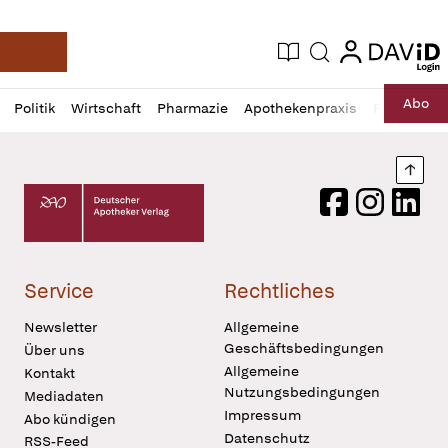
login
login
Aktuelle Ausgabe
Suche
Deutsche Apotheker Zeitung
Profil
Daz
Abo
Politik
Wirtschaft
Pharmazie
Apothekenpraxis
Recht
Sp
öffnen
Pur
Abo
öffnen
Nach
Deutscher Apotheker Verlag Logo
Facebook
Instagram
LinkedI
Service
Rechtliches
Newsletter
Allgemeine
Geschäftsbedingungen
Über uns
Allgemeine
Kontakt
Nutzungsbedingungen
Mediadaten
Impressum
Abo kündigen
Datenschutz
RSS-Feed