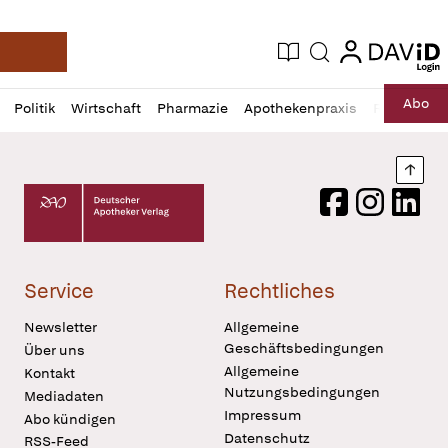
login
login
Aktuelle Ausgabe
Suche
Deutsche Apotheker Zeitung
Profil
Daz
Abo
Politik
Wirtschaft
Pharmazie
Apothekenpraxis
Recht
Sp
öffnen
Pur
Abo
öffnen
Nach
Deutscher Apotheker Verlag Logo
Facebook
Instagram
LinkedI
Service
Rechtliches
Newsletter
Allgemeine
Geschäftsbedingungen
Über uns
Allgemeine
Kontakt
Nutzungsbedingungen
Mediadaten
Impressum
Abo kündigen
Datenschutz
RSS-Feed