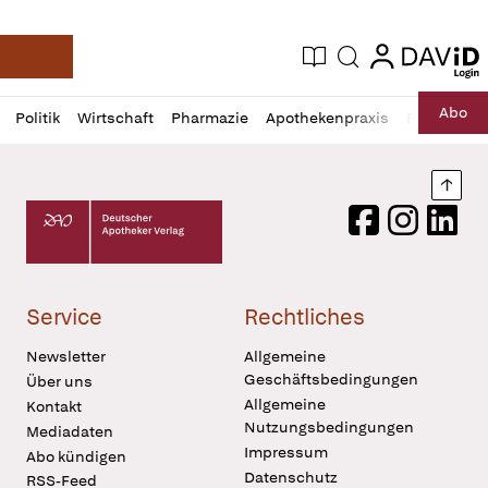
login
login
Aktuelle Ausgabe
Suche
Deutsche Apotheker Zeitung
Profil
Daz
Abo
Politik
Wirtschaft
Pharmazie
Apothekenpraxis
Recht
Sp
öffnen
Pur
Abo
öffnen
Nach
Deutscher Apotheker Verlag Logo
Facebook
Instagram
LinkedI
Service
Rechtliches
Newsletter
Allgemeine
Geschäftsbedingungen
Über uns
Allgemeine
Kontakt
Nutzungsbedingungen
Mediadaten
Impressum
Abo kündigen
Datenschutz
RSS-Feed