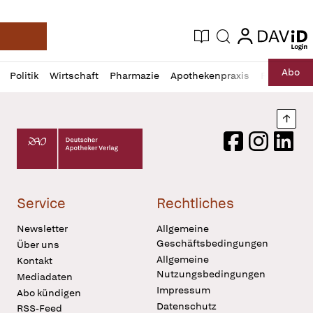
login
login
Aktuelle Ausgabe
Suche
Deutsche Apotheker Zeitung
Profil
Daz
Abo
Politik
Wirtschaft
Pharmazie
Apothekenpraxis
Recht
Sp
öffnen
Pur
Abo
öffnen
Nach
Deutscher Apotheker Verlag Logo
Facebook
Instagram
LinkedI
Service
Rechtliches
Newsletter
Allgemeine
Geschäftsbedingungen
Über uns
Allgemeine
Kontakt
Nutzungsbedingungen
Mediadaten
Impressum
Abo kündigen
Datenschutz
RSS-Feed